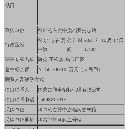
品目
采购单位
科尔沁右翼中旗档案史志馆
科尔沁右翼
公告时
2021年10月12日
行政区域
中旗
间
17:08
评审专家名单
海英,王松杰,乌云巴图
总中标金额
￥156.700000 万元（人民币）
联系人及联系方式：
项目联系人
内蒙古和丰招标代理有限公司
项目联系电话
15648217016
采购单位
科尔沁右翼中旗档案史志馆
采购单位地址
科右中旗党政二号楼