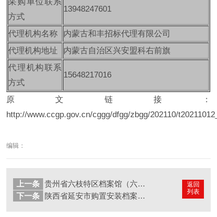
采购单位联系
13948247601
方式
代理机构名称
内蒙古和丰招标代理有限公司
代理机构地址
内蒙古自治区兴安盟科右前旗
代理机构联系
15648217016
方式
原文链接：
http://www.ccgp.gov.cn/cggg/dfgg/zbgg/202110/t202110
编辑：
上一条
贵州省六枝特区档案馆（六枝特区史志办公室）手摇有轨密集柜采购项目采购需求公示
返回
列表
下一条
陕西省延安市购置安装档案智能移动密集柜招标公告