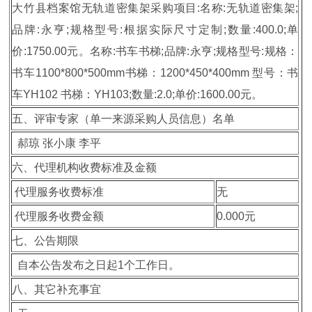
大竹县档案馆无轨道密集架采购项目:名称:无轨道密集架;
品牌:永亨;规格型号:根据实际尺寸定制;数量:400.0;单
价:1750.00元。名称:书车书梯;品牌:永亨;规格型号:规格：
书车1100*800*500mm书梯：1200*450*400mm 型号：书
车YH102 书梯：YH103;数量:2.0;单价:1600.00元。
五、评审专家（单一来源采购人员信息）名单
郝琼 张小康 李平
六、代理机构收费标准及金额
代理服务收费标准
无
代理服务收费金额
0.000元
七、公告期限
自本公告发布之日起1个工作日。
八、其它补充事宜