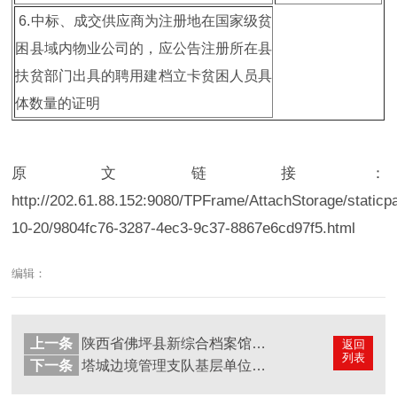
6.中标、成交供应商为注册地在国家级贫
困县域内物业公司的，应公告注册所在县
扶贫部门出具的聘用建档立卡贫困人员具
体数量的证明
原文链接：
http://202.61.88.152:9080/TPFrame/AttachStorage/staticp
10-20/9804fc76-3287-4ec3-9c37-8867e6cd97f5.html
编辑：
上一条
陕西省佛坪县新综合档案馆密集架及安防监控设备采购竞争性磋商公告
返回
列表
下一条
塔城边境管理支队基层单位档案室密集架采购安装项目询价公告