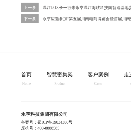
上一条
温江区区长一行来永亨温江海峡科技园智造基地
下一条
永亨应邀参加“第五届川南电商博览会暨首届川南
首页
智慧密集架
客户案例
走
Home
Product
Cases
永亨科技集团有限公司
备案号：
蜀ICP备19034380号
座机号：400-8888585