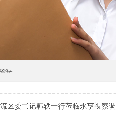
案密集架
流区委书记韩轶一行莅临永亨视察调