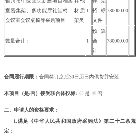
银川市中医医院新建项目档案
其他
详见
室密集架、多功能厅礼堂椅、
材质
1
招标
780000.00
会议室会议桌椅等采购项目
架类
文件
预算
数量合计：
1
合
780000.00
计：
合同履行期限：
合同签订之后30日历日内供货并安装
本项目（是/否）接受联合体投标:
是
否
二、申请人的资格要求：
1.满足《中华人民共和国政府采购法》第二十二条规
定
；