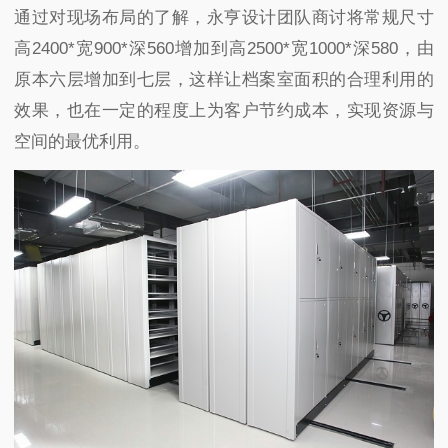
通过对现场布局的了解，永亨设计团队商讨将常规尺寸
高
2400*
宽
900*
深
560
增加到高
2500*
宽
1000*
深
580
，由
原本六层增加到七层，这样让档案室面积的合理利用的
效果，也在一定的程度上为客户节约成本，实现资源与
空间的最优利用。