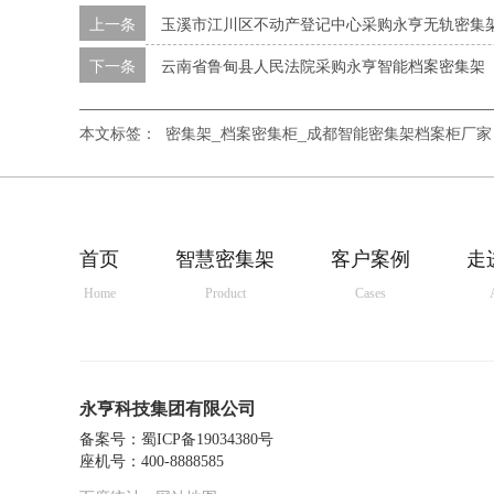
上一条
玉溪市江川区不动产登记中心采购永亨无轨密集
下一条
云南省鲁甸县人民法院采购永亨智能档案密集架
本文标签：
密集架_档案密集柜_成都智能密集架档案柜厂家
首页
智慧密集架
客户案例
走
Home
Product
Cases
永亨科技集团有限公司
备案号：
蜀ICP备19034380号
座机号：400-8888585