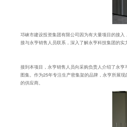
邛崃市建设投资集团有限公司因为有大量项目的接入
接与永亨销售人员联系，深入了解永亨科技集团的实
接到本项目，永亨销售人员向采购负责人介绍了永亨
图集。作为
25
年专注生产密集架的品牌，永亨所展现
的供应商。