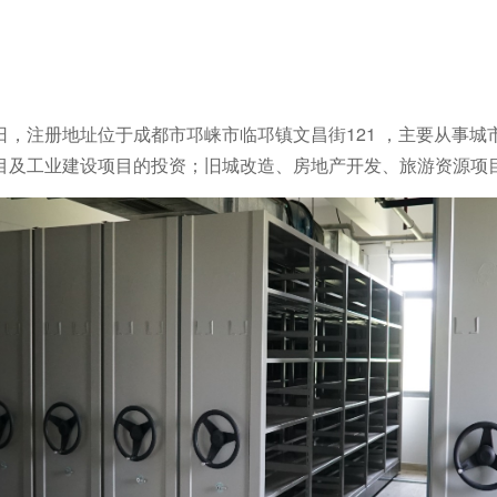
日，注册地址位于成都市邛崃市临邛镇文昌街
121
，主要从事城
目及工业建设项目的投资；旧城改造、房地产开发、旅游资源项