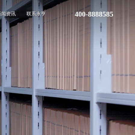
400-8888585
新闻资讯
联系永亨