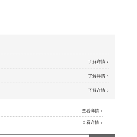
了解详情 >
了解详情 >
了解详情 >
查看详情 +
查看详情 +