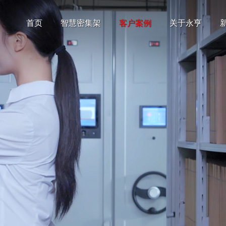
首页
智慧密集架
客户案例
关于永亨