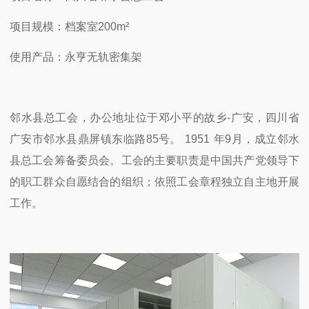
项目规模：档案室
200m
²
使用产品：永亨无轨密集架
邻水县总工会，办公地址位于邓小平的故乡
-
广安，四川省
广安市邻水县鼎屏镇东临路
85
号。
1951
年
9
月，成立邻水
县总工会筹备委员会。工会的主要职责是中国共产党领导下
的职工群众自愿结合的组织；依照工会章程独立自主地开展
工作。